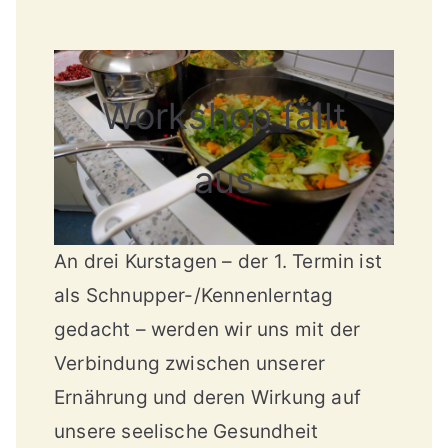
St
utt
Workshop fällt
ga
aus
rt
An drei Kurstagen – der 1. Termin ist
als Schnupper-/Kennenlerntag
gedacht – werden wir uns mit der
Verbindung zwischen unserer
Ernährung und deren Wirkung auf
unsere seelische Gesundheit