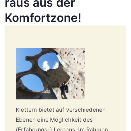
raus aus der
St
Komfortzone!
utt
ga
rt
Klettern bietet auf verschiedenen
Ebenen eine Möglichkeit des
(Erfahrungs-) Lernens: Im Rahmen