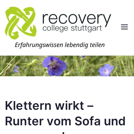
Zum
Inhalt
springen
Re
Erfahr
ungswi
co
ssen
lebend
ve
ig
teilen
ry
Co
Klettern wirkt –
lle
Runter vom Sofa und
ge